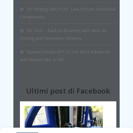
3D Printing with PTFE: Low-Friction Functional
Components
3D Tech – Back to Business with New 3D
Printing and Innovation Services
OpenAI Unveils GPT-5: The Most Advanced
and Human-Like AI Yet
Ultimi post di Facebook