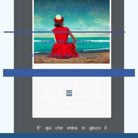
MANUFACTURING
SERVIZI DIGITALI
PER IMPRESE E PRIVATI
Var. 3 – “Young girl sitting on a
beach, watching the waves.
She is waiting for someone.
Wearing a red dress, in a
romantic and surreal setting.
High details, night with a
starry sky.”
E
‘ qui che entra in gioco il
compositing: una tecnica