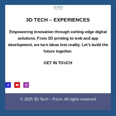
utilizzata nella fase di post-
produzione per combinare
diverse immagini ed elementi
3D TECH – EXPERIENCES
visivi con l’obiettivo di creare una
composizione finale armoniosa.
Empowering innovation through cutting-edge digital
L’impiego dell’intelligenza
solutions. From 3D printing to web and app
artificiale (IA) può facilitare e
development, we turn ideas into reality. Let’s build the
migliorare anche questa fase. Per
future together.
esempio, uno dei software di
fotoritocco più utilizzati, Adobe
GET IN TOUCH
Photoshop, utilizza l’IA per
suggerire automaticamente
possibili combinazioni di
immagini e per migliorare
l’efficienza del processo di
© 2025 3D Tech – P.d.m. All rights reserved
compositing. Questo consente ai
designer di ottenere risultati di
alta qualità in modo più efficiente,