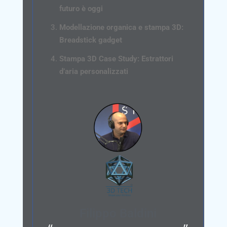
futuro è oggi
Modellazione organica e stampa 3D:
Breadstick gadget
Stampa 3D Case Study: Estrattori
d’aria personalizzati
Filippo Baldini