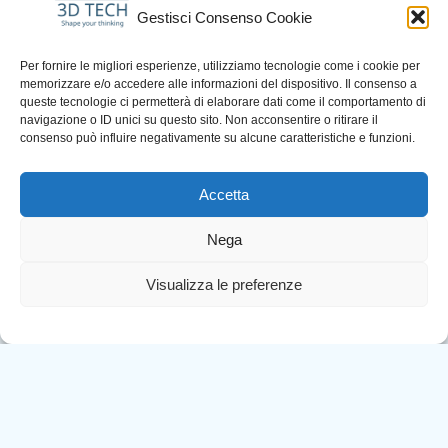
Gestisci Consenso Cookie
Per fornire le migliori esperienze, utilizziamo tecnologie come i cookie per
memorizzare e/o accedere alle informazioni del dispositivo. Il consenso a
queste tecnologie ci permetterà di elaborare dati come il comportamento di
navigazione o ID unici su questo sito. Non acconsentire o ritirare il
consenso può influire negativamente su alcune caratteristiche e funzioni.
Accetta
3D Tech
1 settimana 3 giorni fa
Nega
𝐀𝐠𝐫𝐢-𝐑𝐨𝐯𝐞𝐫: 𝐔𝐧𝐨 𝐬𝐠𝐮𝐚𝐫𝐝𝐨 𝐝𝐚 𝐯𝐢𝐜𝐢𝐧𝐨
Visualizza le preferenze
Nel post precedente vi
abbiamo raccontato il progetto
nel suo insieme: l’obiettivo, la
collaborazione con i partner e il
3