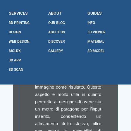
senza dover sacrificare la loro
esperienza nell’utilizzo manuale
SERVICES
ABOUT
GUIDES
di questi strumenti.
3D PRINTING
OUR BLOG
INFO
Un altro vantaggio nella
DESIGN
ABOUT US
3D VIEWER
generazione delle immagini è
WEB DESIGN
DISCOVER
MATERIAL
nella molteplicità delle scelte a
disposizione. L’IA infatti, in base
MOLDX
GALLERY
3D MODEL
agli input ricevuti, elabora
3D APP
secondo modelli predefiniti le
3D SCAN
soluzioni più coerenti al quesito;
offrendo quindi più di un
immagine come risultato. Questo
aspetto è molto utile in quanto
permette al designer di avere sia
un metro di paragone per l’input
inserito, consentendo un
affinamento dello stesso, oltre
che avere la possibilità di