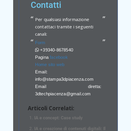
Contatti
Per qualsiasi informazione
contattaci tramite i seguenti
canali:
Form
+39340-8678540
Pagina
facebook
Home sito web
Email:
info@stampa3dpiacenza.com
Email diretta:
3dtechpiacenza@gmail.com
Articoli Correlati:
IA e concept: Case study
IA e creazione di contenuti digitali: Il