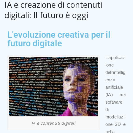
IA e creazione di contenuti
digitali: Il futuro è oggi
L'evoluzione creativa per il
futuro digitale
L’applicaz
ione
dell’intellig
enza
artificiale
(IA) nei
software
di
modellazi
IA e contenuti digitali
one 3D e
nella