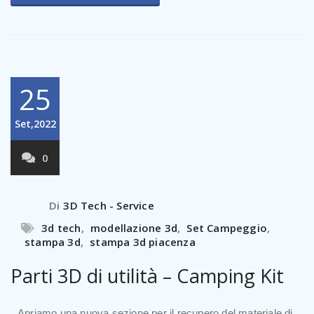
25
Set,2022
0
Di
3D Tech - Service
3d tech
,
modellazione 3d
,
Set Campeggio
,
stampa 3d
,
stampa 3d piacenza
Parti 3D di utilità – Camping Kit
Camping kit – Parti 3D
Apriamo una nuova sezione per il recupero del materiale di