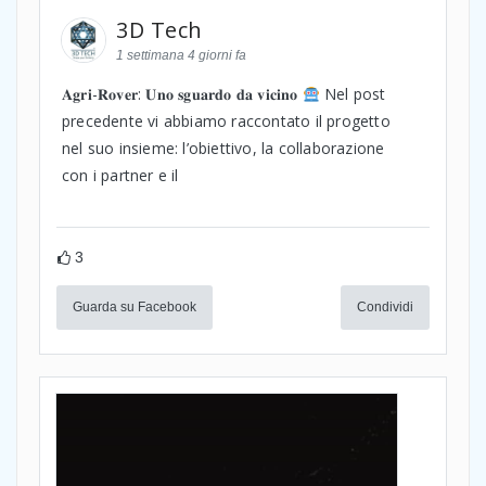
3D Tech
1 settimana 4 giorni fa
𝐀𝐠𝐫𝐢-𝐑𝐨𝐯𝐞𝐫: 𝐔𝐧𝐨 𝐬𝐠𝐮𝐚𝐫𝐝𝐨 𝐝𝐚 𝐯𝐢𝐜𝐢𝐧𝐨
Nel post
precedente vi abbiamo raccontato il progetto
nel suo insieme: l’obiettivo, la collaborazione
con i partner e il
3
Guarda su Facebook
Condividi