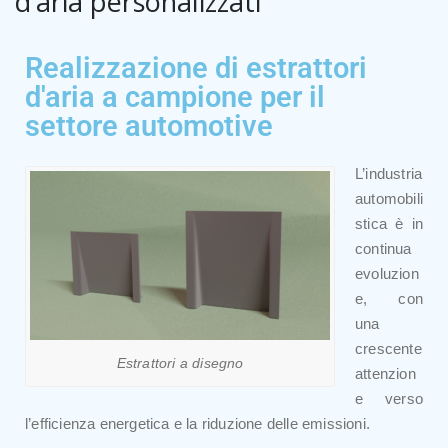
d’aria personalizzati
Realizzazione di estrattori
d'aria a campione per il
settore automotive
L’industria
automobili
stica è in
continua
evoluzion
e, con
una
crescente
Estrattori a disegno
attenzion
e verso
l’efficienza energetica e la riduzione delle emissioni.